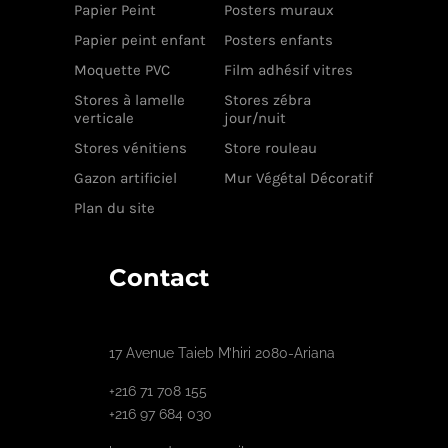
Papier Peint
Posters muraux
Papier peint enfant
Posters enfants
Moquette PVC
Film adhésif vitres
Stores à lamelle
Stores zébra
verticale
jour/nuit
Stores vénitiens
Store rouleau
Gazon artificiel
Mur Végétal Décoratif
Plan du site
Contact
17 Avenue Taieb M’hiri 2080-Ariana
+216 71 708 155
+216 97 684 030