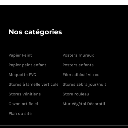
Nos catégories
Papier Peint
Posters muraux
Papier peint enfant
Posters enfants
Moquette PVC
Film adhésif vitres
Stores à lamelle verticale
Stores zébra jour/nuit
Stores vénitiens
Store rouleau
Gazon artificiel
Mur Végétal Décoratif
Plan du site