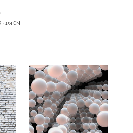
r.
 = 254 CM