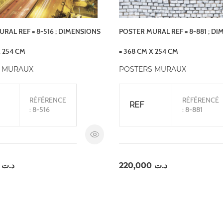
RAL REF = 8-516 ; DIMENSIONS
POSTER MURAL REF = 8-881 ; D
X 254 CM
= 368 CM X 254 CM
 MURAUX
POSTERS MURAUX
RÉFÉRENCE
RÉFÉRENCÉ
REF
: 8-516
: 8-881
,000
د.ت
220,000
د.ت