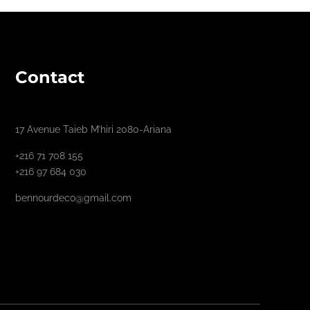
Contact
17 Avenue Taieb M’hiri 2080-Ariana
+216 71 708 155
+216 97 684 030
bennourdeco@gmail.com