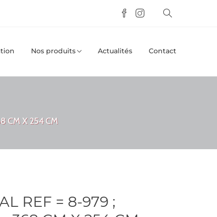
tion
Nos produits
Actualités
Contact
68 CM X 254 CM
 REF = 8-979 ;