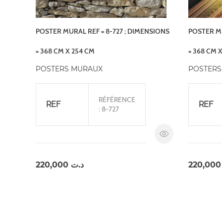
POSTER MURAL REF = 8-727 ; DIMENSIONS
POSTER MU
= 368 CM X 254 CM
= 368 CM 
POSTERS MURAUX
POSTERS
RÉFÉRENCE
REF
REF
: 8-727
220,000
د.ت
220