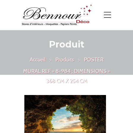
Produit
Accueil
Produits
POSTER
MURAL REF = 8-984 ; DIMENSIONS =
368 CM X 254 CM