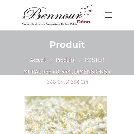
Produit
Accueil
Produits
POSTER
MURAL REF = 8-994 ; DIMENSIONS =
368 CM X 254 CM