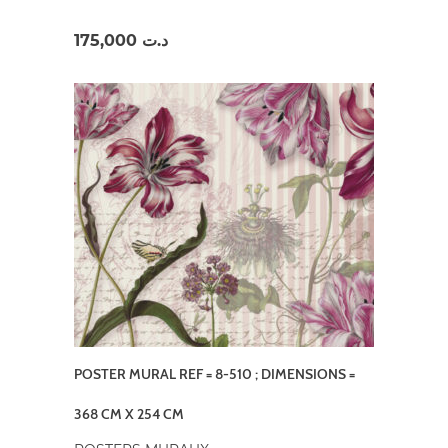
175,000
د.ت
POSTER MURAL REF = 8-510 ; DIMENSIONS =
368 CM X 254 CM