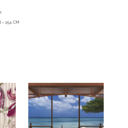
r.
 = 254 CM