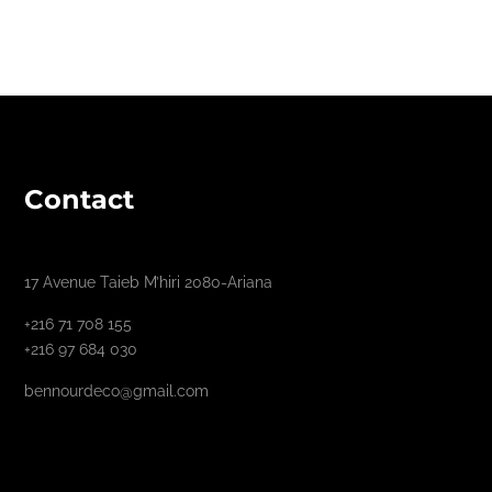
Contact
17 Avenue Taieb M’hiri 2080-Ariana
+216 71 708 155
+216 97 684 030
bennourdeco@gmail.com