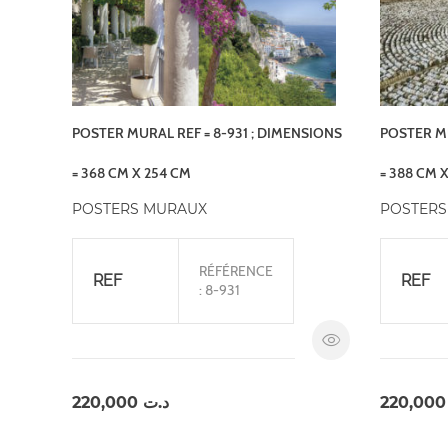
POSTER MURAL REF = 8-931 ; DIMENSIONS
POSTER MU
= 368 CM X 254 CM
= 388 CM 
POSTERS MURAUX
POSTERS
RÉFÉRENCE
REF
REF
: 8-931
220,000
د.ت
220