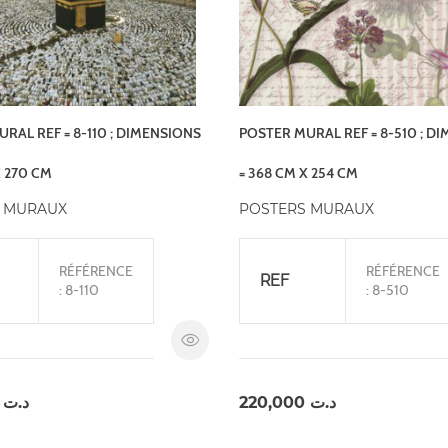
RAL REF = 8-110 ; DIMENSIONS
POSTER MURAL REF = 8-510 ; D
X 270 CM
= 368 CM X 254 CM
 MURAUX
POSTERS MURAUX
RÉFÉRENCE
RÉFÉRENCE
REF
: 8-110
: 8-510
,000
د.ت
220,000
د.ت