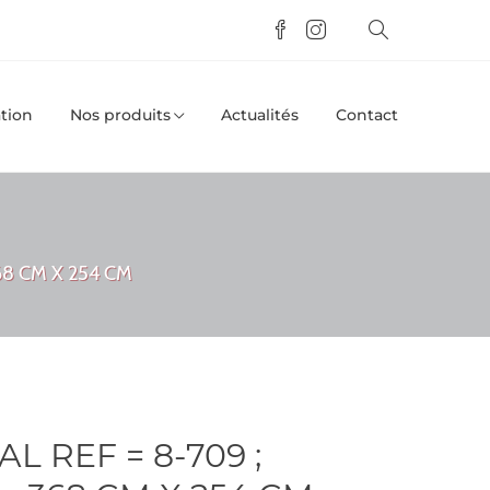
tion
Nos produits
Actualités
Contact
68 CM X 254 CM
 REF = 8-709 ;