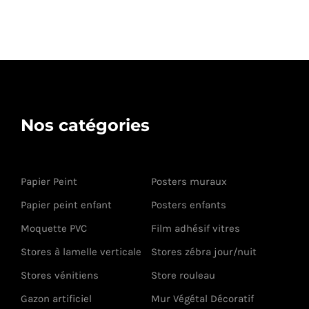
Nos catégories
Papier Peint
Posters muraux
Papier peint enfant
Posters enfants
Moquette PVC
Film adhésif vitres
Stores à lamelle verticale
Stores zébra jour/nuit
Stores vénitiens
Store rouleau
Gazon artificiel
Mur Végétal Décoratif