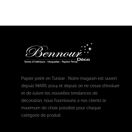
Papier peint en Tunisie : Notre magasin est ouvert
depuis MARS 2004 et depuis on ne cesse d’évoluer
et de suivre les nouvelles tendances de
décoration, nous fournissons a nos clients le
maximum de choix possible pour chaque
catégorie de produit.