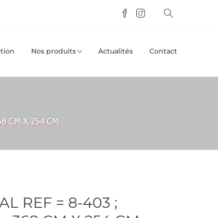
tion
Nos produits
Actualités
Contact
68 CM X 254 CM
 REF = 8-403 ;