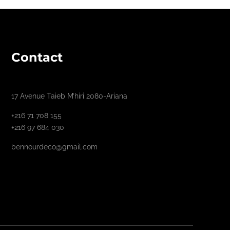
Contact
17 Avenue Taieb M’hiri 2080-Ariana
+216 71 708 155
+216 97 684 030
bennourdeco@gmail.com