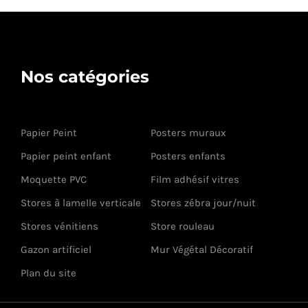
Nos catégories
Papier Peint
Posters muraux
Papier peint enfant
Posters enfants
Moquette PVC
Film adhésif vitres
Stores à lamelle verticale
Stores zébra jour/nuit
Stores vénitiens
Store rouleau
Gazon artificiel
Mur Végétal Décoratif
Plan du site