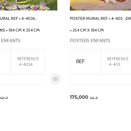
RAL REF = 4-4026 ;
POSTER MURAL REF = 4-405 ; D
S = 184 CM X 254 CM
= 254 CM X 184 CM
 ENFANTS
POSTERS ENFANTS
RÉFÉRENCE
RÉFÉRENCE
REF
: 4-4026
: 4-405
د.ت
175,000
د.ت