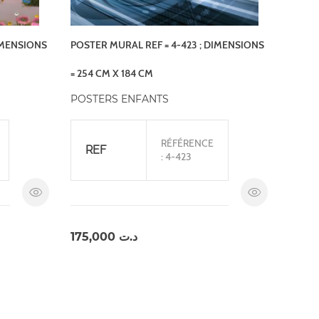
IMENSIONS
POSTER MURAL REF = 4-423 ; DIMENSIONS
= 254 CM X 184 CM
POSTERS ENFANTS
RÉFÉRENCE
REF
: 4-423
175,000
د.ت