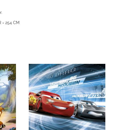
r.
 = 254 CM