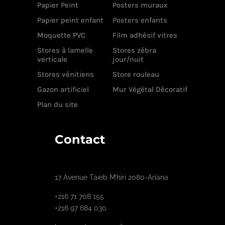
Papier Peint
Posters muraux
Papier peint enfant
Posters enfants
Moquette PVC
Film adhésif vitres
Stores à lamelle
Stores zébra
verticale
jour/nuit
Stores vénitiens
Store rouleau
Gazon artificiel
Mur Végétal Décoratif
Plan du site
Contact
17 Avenue Taieb M’hiri 2080-Ariana
+216 71 708 155
+216 97 684 030