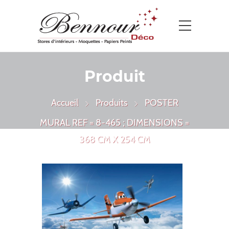
Produit
Accueil
Produits
POSTER
MURAL REF = 8-465 ; DIMENSIONS =
368 CM X 254 CM