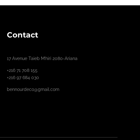
Contact
17 Avenue Taieb M’hiri 2080-Ariana
+216 71 708 155
+216 97 684 030
bennourdeco@gmail.com