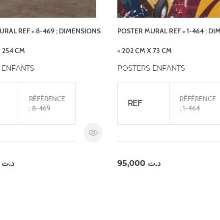
RAL REF = 8-469 ; DIMENSIONS
POSTER MURAL REF = 1-464 ; D
X 254 CM
= 202 CM X 73 CM
 ENFANTS
POSTERS ENFANTS
RÉFÉRENCE
RÉFÉRENCE
REF
: 8-469
: 1-464
,000
د.ت
95,000
د.ت