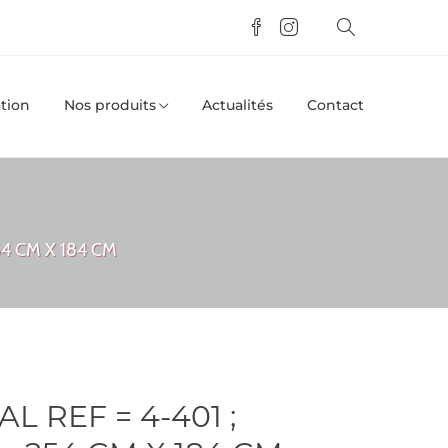
tion
Nos produits
Actualités
Contact
4 CM X 184 CM
 REF = 4-401 ;