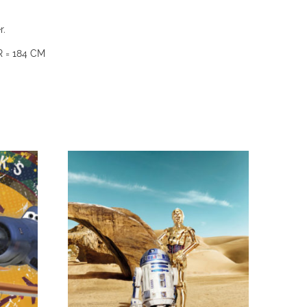
r.
 = 184 CM