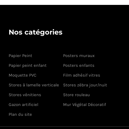
Nos catégories
Papier Peint
Posters muraux
Papier peint enfant
Posters enfants
Moquette PVC
Film adhésif vitres
Stores à lamelle verticale
Stores zébra jour/nuit
Stores vénitiens
Store rouleau
Gazon artificiel
Mur Végétal Décoratif
Plan du site