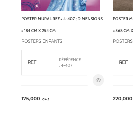
POSTER MURAL REF = 4-407 ; DIMENSIONS
POSTER MU
= 184 CM X 254 CM
= 368 CM 
POSTERS ENFANTS
POSTERS
RÉFÉRENCE
REF
REF
: 4-407
175,000
د.ت
220