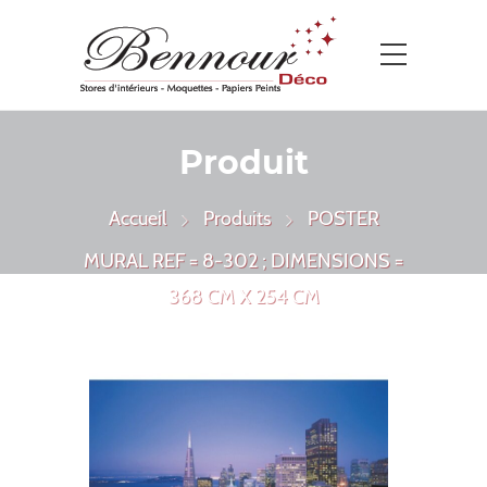
Produit
Accueil
Produits
POSTER
MURAL REF = 8-302 ; DIMENSIONS =
368 CM X 254 CM