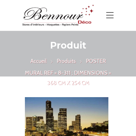
Produit
Accueil
Produits
POSTER
MURAL REF = 8-311 ; DIMENSIONS =
368 CM X 254 CM