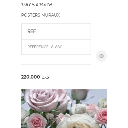
368 CM X 254 CM
POSTERS MURAUX
REF
RÉFÉRENCE : 8-880
220,000
د.ت