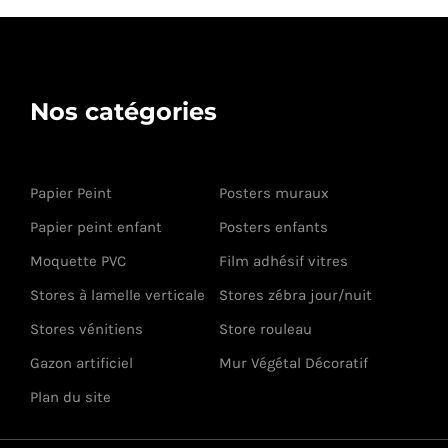
Nos catégories
Papier Peint
Posters muraux
Papier peint enfant
Posters enfants
Moquette PVC
Film adhésif vitres
Stores à lamelle verticale
Stores zébra jour/nuit
Stores vénitiens
Store rouleau
Gazon artificiel
Mur Végétal Décoratif
Plan du site