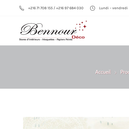
+216 71 708 155 / +216 97 684 030
Lundi – vendredi 
Accueil
Pro