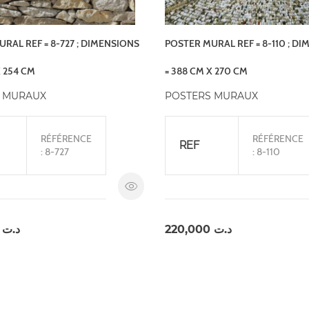
RAL REF = 8-727 ; DIMENSIONS
POSTER MURAL REF = 8-110 ; D
X 254 CM
= 388 CM X 270 CM
 MURAUX
POSTERS MURAUX
RÉFÉRENCE
RÉFÉRENCE
REF
: 8-727
: 8-110
,000
د.ت
220,000
د.ت