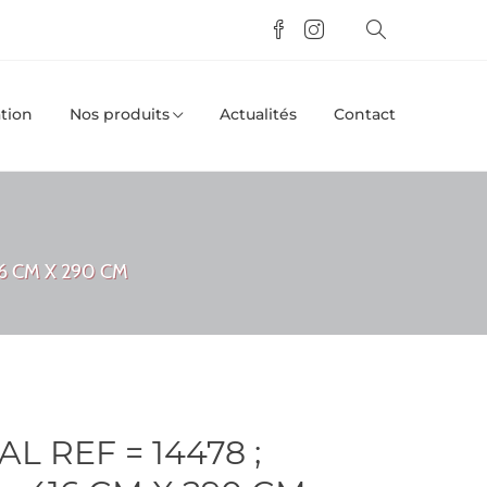
tion
Nos produits
Actualités
Contact
6 CM X 290 CM
 REF = 14478 ;