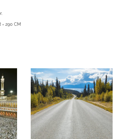
r.
 = 290 CM