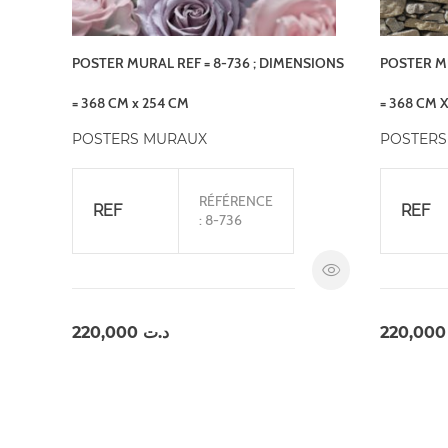
POSTER MURAL REF = 8-736 ; DIMENSIONS
POSTER MU
= 368 CM x 254 CM
= 368 CM 
POSTERS MURAUX
POSTERS
RÉFÉRENCE
REF
REF
: 8-736
220,000
د.ت
220