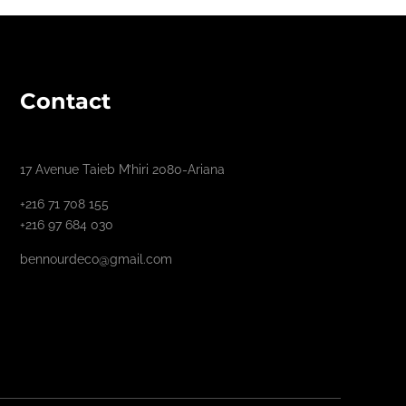
Contact
17 Avenue Taieb M’hiri 2080-Ariana
+216 71 708 155
+216 97 684 030
bennourdeco@gmail.com