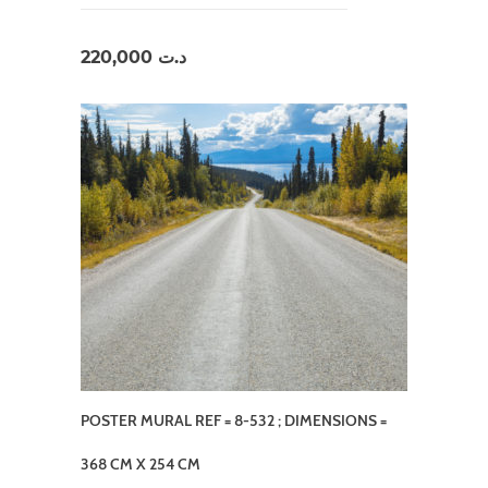
220,000
د.ت
POSTER MURAL REF = 8-532 ; DIMENSIONS =
368 CM X 254 CM