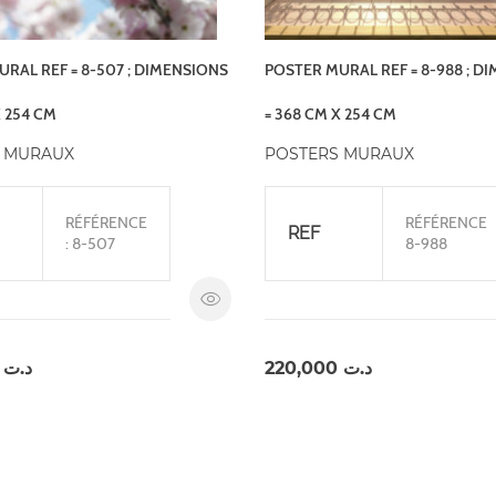
RAL REF = 8-507 ; DIMENSIONS
POSTER MURAL REF = 8-988 ; D
X 254 CM
= 368 CM X 254 CM
 MURAUX
POSTERS MURAUX
RÉFÉRENCE
RÉFÉRENCE
REF
: 8-507
8-988
,000
د.ت
220,000
د.ت