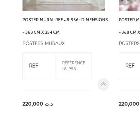
POSTER MURAL REF = 8-956 ; DIMENSIONS
POSTER MU
= 368 CM X 254 CM
= 368 CM 
POSTERS MURAUX
POSTERS
RÉFÉRENCE
REF
REF
: 8-956
220,000
د.ت
220