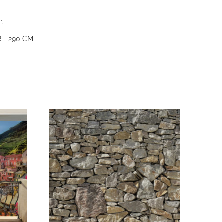
r.
 = 290 CM