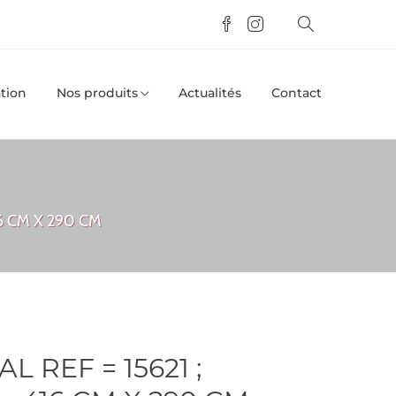
tion
Nos produits
Actualités
Contact
6 CM X 290 CM
 REF = 15621 ;