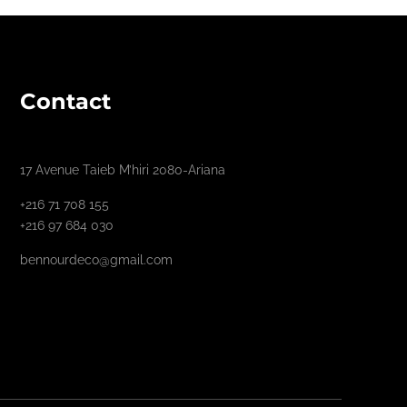
Contact
17 Avenue Taieb M’hiri 2080-Ariana
+216 71 708 155
+216 97 684 030
bennourdeco@gmail.com