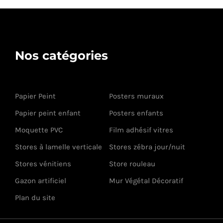
Nos catégories
Papier Peint
Posters muraux
Papier peint enfant
Posters enfants
Moquette PVC
Film adhésif vitres
Stores à lamelle verticale
Stores zébra jour/nuit
Stores vénitiens
Store rouleau
Gazon artificiel
Mur Végétal Décoratif
Plan du site