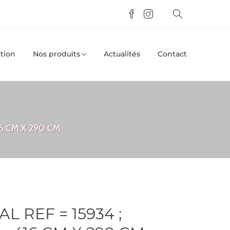
tion
Nos produits
Actualités
Contact
6 CM X 290 CM
 REF = 15934 ;