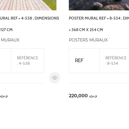
RAL REF = 4-538 ; DIMENSIONS
POSTER MURAL REF = 8-534 ; D
X127 CM
= 368 CM X 254 CM
 MURAUX
POSTERS MURAUX
RÉFÉRENCE
RÉFÉRENCE
REF
: 4-538
: 8-534
د.ت
220,000
د.ت