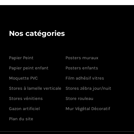
Nos catégories
Papier Peint
Posters muraux
Papier peint enfant
Posters enfants
Moquette PVC
Film adhésif vitres
Stores à lamelle verticale
Stores zébra jour/nuit
Stores vénitiens
Store rouleau
Gazon artificiel
Mur Végétal Décoratif
Plan du site