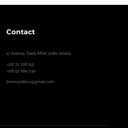
Contact
17 Avenue Taieb M’hiri 2080-Ariana
+216 71 708 155
+216 97 684 030
bennourdeco@gmail.com