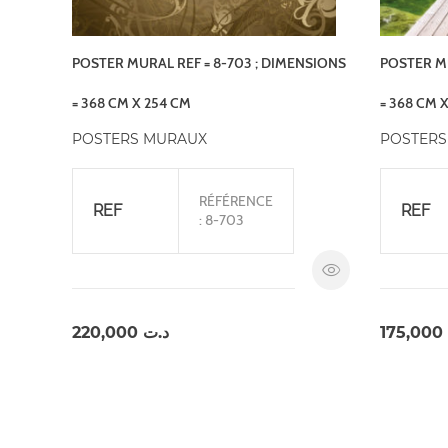
POSTER MURAL REF = 8-703 ; DIMENSIONS
POSTER MU
= 368 CM X 254 CM
= 368 CM 
POSTERS MURAUX
POSTERS
RÉFÉRENCE
REF
REF
: 8-703
220,000
د.ت
175,000