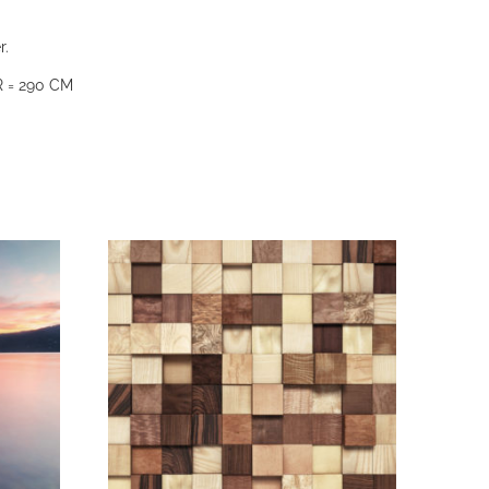
r.
 = 290 CM