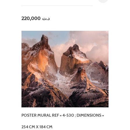
220,000
د.ت
POSTER MURAL REF = 4-530 ; DIMENSIONS =
254 CM X 184 CM