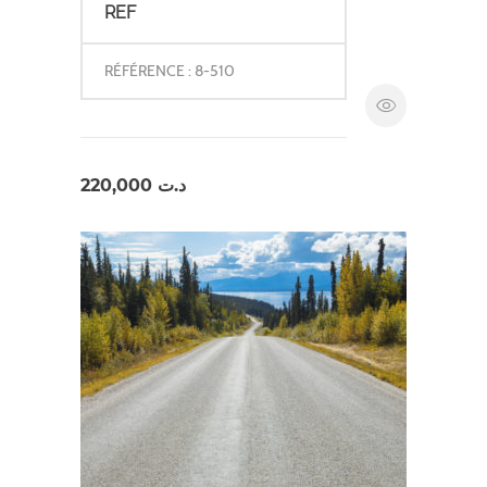
REF
RÉFÉRENCE : 8-510
220,000
د.ت