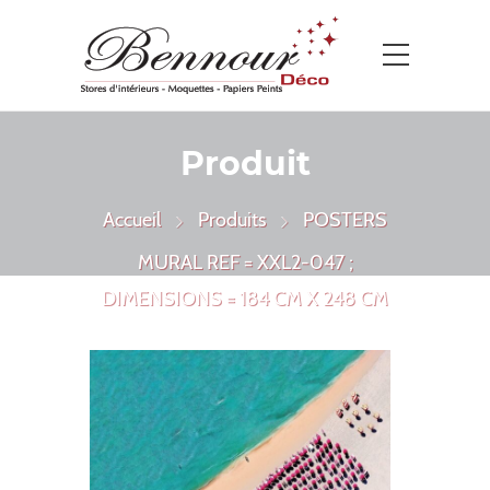
Produit
Accueil
Produits
POSTERS
MURAL REF = XXL2-047 ;
DIMENSIONS = 184 CM X 248 CM