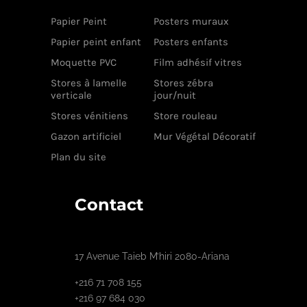
Papier Peint
Posters muraux
Papier peint enfant
Posters enfants
Moquette PVC
Film adhésif vitres
Stores à lamelle
Stores zébra
verticale
jour/nuit
Stores vénitiens
Store rouleau
Gazon artificiel
Mur Végétal Décoratif
Plan du site
Contact
17 Avenue Taieb M’hiri 2080-Ariana
+216 71 708 155
+216 97 684 030