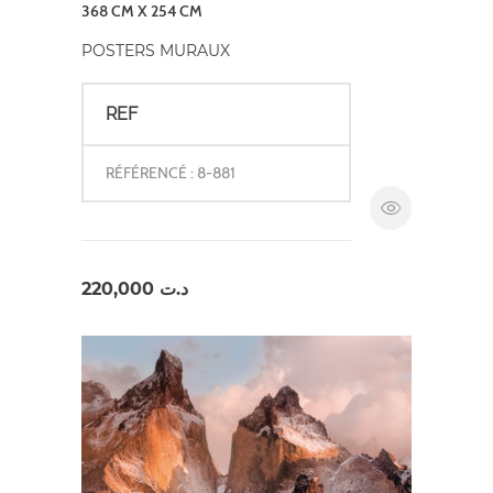
368 CM X 254 CM
POSTERS MURAUX
REF
RÉFÉRENCÉ : 8-881
220,000
د.ت