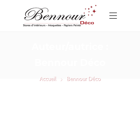
Auteur/autrice :
Bennour Déco
Accueil
Bennour Déco