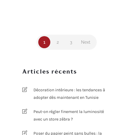
DÉCORATION
INSPIRATION
,
Avr 23, 2024
1
2
3
Next
Articles récents
Décoration intérieure : les tendances à
adopter dès maintenant en Tunisie
Peut-on régler finement la luminosité
avec un store zébra ?
Poser du papier peint sans bulles : la