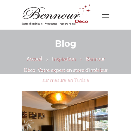
Blog
Accueil
Inspiration
Bennour
Déco: Votre expert en store d’intérieur
sur mesure en Tunisie