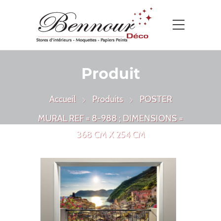
Produit
Accueil
Produits
POSTER
MURAL REF = 8-988 ; DIMENSIONS =
368 CM X 254 CM