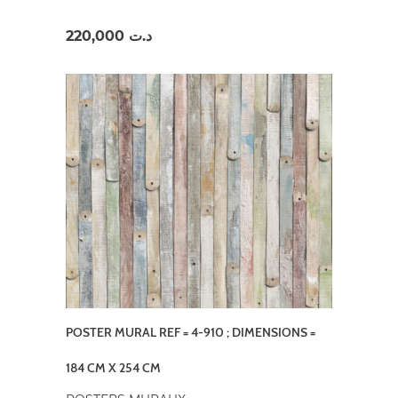
220,000
د.ت
POSTER MURAL REF = 4-910 ; DIMENSIONS =
184 CM X 254 CM